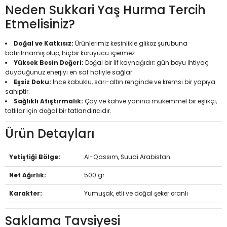
Neden Sukkari Yaş Hurma Tercih
Etmelisiniz?
Doğal ve Katkısız:
Ürünlerimiz kesinlikle glikoz şurubuna
batırılmamış olup, hiçbir koruyucu içermez.
Yüksek Besin Değeri:
Doğal bir lif kaynağıdır; gün boyu ihtiyaç
duyduğunuz enerjiyi en saf haliyle sağlar.
Eşsiz Doku:
İnce kabuklu, sarı-altın renginde ve kremsi bir yapıya
sahiptir.
Sağlıklı Atıştırmalık:
Çay ve kahve yanına mükemmel bir eşlikçi,
tatlılar için doğal bir tatlandırıcıdır.
Ürün Detayları
Yetiştiği Bölge:
Al-Qassım, Suudi Arabistan
Net Ağırlık:
500 gr
Karakter:
Yumuşak, etli ve doğal şeker oranlı
Saklama Tavsiyesi