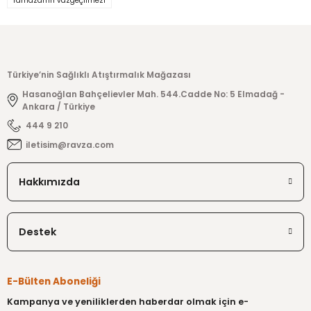
ramazan'ın vazgeçilmezi
Görüş ve önerileriniz için teşekkür ederiz.
Denemelisiniz
Ürün resmi kalitesiz, bozuk veya görüntülenemiyor.
Ürünü çok beğendik tavsiye ederiz.
Ürün açıklamasında eksik bilgiler bulunuyor.
A... M... | 29/11/2023
Türkiye’nin Sağlıklı Atıştırmalık Mağazası
Ürün bilgilerinde hatalar bulunuyor.
Hasanoğlan Bahçelievler Mah. 544.Cadde No: 5 Elmadağ -
Ürün fiyatı diğer sitelerden daha pahalı.
Ankara / Türkiye
Yorum Yaz
Bu ürüne benzer farklı alternatifler olmalı.
444 9 210
iletisim@ravza.com
Hakkımızda
Gönder
Destek
E-Bülten Aboneliği
Kampanya ve yeniliklerden haberdar olmak için e-