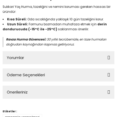
Sukkari Yaş Hurma, tazeliğini ve nemini koruması gereken hassas bir
üründür:
Kısa Süreli:
Oda sıcaklığında yaklaşık 10 gün tazeliğini korur.
Uzun Süreli:
Formunu bozmadan muhafaza etmek için
derin
dondurucuda (-15°C ile -25°C)
saklanması önerilir.
Ravza Hurma Güvencesi:
30 yıllık tecrübemizle, en taze hurmaları
doğrudan kaynağından kapınıza getiriyoruz.
Yorumlar
Ödeme Seçenekleri
Sukkari hutma
Önerileriniz
Çok güzel yumuşak ballı severek tüketiyoruz ailecek 5 kg aldım daha
sonra tekrar sipariş vereceğim ürün kaliteli
Bu ürünün fiyat bilgisi, resim, ürün açıklamalarında ve diğer
konularda yetersiz gördüğünüz noktaları öneri formunu
Mehmet Nurettin Aksoy | 29/01/2024
Etiketler :
kullanarak tarafımıza iletebilirsiniz.