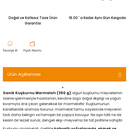
Doğal ve Katkısız Taze Ürün
16.00 ' a Kadar Aynı Gün Kargoda
Garantisi
Tavsiye Et
Fiyat Alarmı
Ürün Açıklaması
Ganik Kuşburnu Marmelatı (350 g)
, olgun kuşburnu meyvelerinin
özenle işlenmesiyle hazırlanan, kendine özgü doğal ekşiliği ve yoğun
kıvamıyla öne çıkan geleneksel bir marmelattır. Kuşburnunun
karakteristik aroması korunur; marmelat formu sayesinde meyvenin
tadı daha belirgin ve homojen bir yapıya kavuşur. Ne aşırı tatlı ne de
keskin bir lezzet sunar, dengeli ekşi–meyvemsi bir tat profiline sahiptir.
Kuşburnu marmelatı, özellikle
kahvaltı sofralarında, ekmek ve