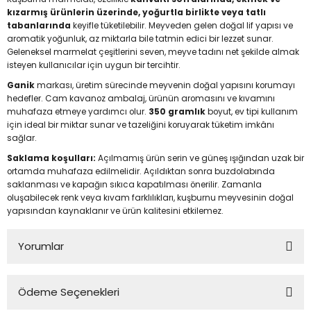
kızarmış ürünlerin üzerinde, yoğurtla birlikte veya tatlı
tabanlarında
keyifle tüketilebilir. Meyveden gelen doğal lif yapısı ve
aromatik yoğunluk, az miktarla bile tatmin edici bir lezzet sunar.
Geleneksel marmelat çeşitlerini seven, meyve tadını net şekilde almak
isteyen kullanıcılar için uygun bir tercihtir.
Ganik
markası, üretim sürecinde meyvenin doğal yapısını korumayı
hedefler. Cam kavanoz ambalaj, ürünün aromasını ve kıvamını
muhafaza etmeye yardımcı olur.
350 gramlık
boyut, ev tipi kullanım
için ideal bir miktar sunar ve tazeliğini koruyarak tüketim imkânı
sağlar.
Saklama koşulları:
Açılmamış ürün serin ve güneş ışığından uzak bir
ortamda muhafaza edilmelidir. Açıldıktan sonra buzdolabında
saklanması ve kapağın sıkıca kapatılması önerilir. Zamanla
oluşabilecek renk veya kıvam farklılıkları, kuşburnu meyvesinin doğal
yapısından kaynaklanır ve ürün kalitesini etkilemez.
Yorumlar
Ödeme Seçenekleri
Bu ürüne ilk yorumu siz yapın!