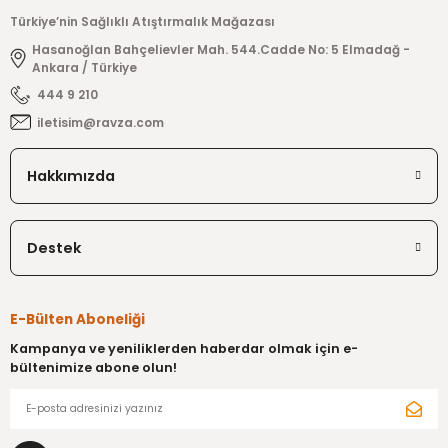
Meşhur ülkemizde bilinen hurma çeşidi
Ürün resmi kalitesiz, bozuk veya görüntülenemiyor.
Türkiye’nin Sağlıklı Atıştırmalık Mağazası
Turhan AKIN | 15/11/2023 | 500 gr
Hasanoğlan Bahçelievler Mah. 544.Cadde No: 5 Elmadağ -
Ürün açıklamasında eksik bilgiler bulunuyor.
Ankara / Türkiye
Ürün bilgilerinde hatalar bulunuyor.
444 9 210
Yorum Yaz
Ürün fiyatı diğer sitelerden daha pahalı.
iletisim@ravza.com
Bu ürüne benzer farklı alternatifler olmalı.
Hakkımızda
Destek
Gönder
E-Bülten Aboneliği
Kampanya ve yeniliklerden haberdar olmak için e-
bültenimize abone olun!