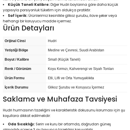
Küçük Taneli Kalibre:
Diğer Hudri boylarına göre daha küçük
yapısıyla porsiyonluk tüketim için oldukça pratiktir.
Saf İçerik:
Ürünlerimiz kesinlikle glikoz şurubu, ilave şeker veya
herhangi bir koruyucu madde içermez.
Ürün Detayları
Orijinal Cinsi
Hudri
Yetiştiği Bölge
Medine ve Çevresi, Suudi Arabistan
Boyut / Kalibre
Small (Küçük Taneli)
Renk / Görünüm
Koyu Kırmızı, Kahverengi ve Siyah Tonları
Ürün Formu
Etli, Lifli ve Orta Yumuşaklıkta
İçerik Durumu
Glikoz Şurubu ve Koruyucu İçermez
Saklama ve Muhafaza Tavsiyesi
Hudri hurmasının tazeliğini ve karakteristik dokusunu koruması için şu
koşullara dikkat edilmelidir:
Oda Sıcaklığı:
Serin ve kuru bir ortamda, doğrudan güneş
almadığı sürece 3 ay boyunca tazeliğini koruyabilir.