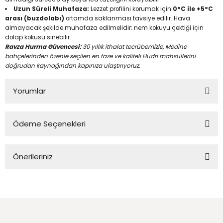
Uzun Süreli Muhafaza:
Lezzet profilini korumak için
0°C ile +5°C
arası (buzdolabı)
ortamda saklanması tavsiye edilir. Hava
almayacak şekilde muhafaza edilmelidir; nem kokuyu çektiği için
dolap kokusu sinebilir.
Ravza Hurma Güvencesi:
30 yıllık ithalat tecrübemizle, Medine
bahçelerinden özenle seçilen en taze ve kaliteli Hudri mahsullerini
doğrudan kaynağından kapınıza ulaştırıyoruz.
Yorumlar
Ödeme Seçenekleri
Lezzeti çok güzel
Önerileriniz
Lezzeti çok farklı, ne sert ne de çok yumuşak orta sertlikte bir hurma.
Bu ürünün fiyat bilgisi, resim, ürün açıklamalarında ve diğer
Yasin Görmüş | 14/03/2024 | 5 kg
konularda yetersiz gördüğünüz noktaları öneri formunu
kullanarak tarafımıza iletebilirsiniz.
Beğendim
Görüş ve önerileriniz için teşekkür ederiz.