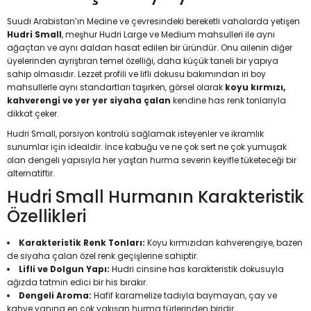
Suudi Arabistan’ın Medine ve çevresindeki bereketli vahalarda yetişen
Hudri Small
, meşhur Hudri Large ve Medium mahsulleri ile aynı
ağaçtan ve aynı daldan hasat edilen bir üründür. Onu ailenin diğer
üyelerinden ayrıştıran temel özelliği, daha küçük taneli bir yapıya
sahip olmasıdır. Lezzet profili ve lifli dokusu bakımından iri boy
mahsullerle aynı standartları taşırken, görsel olarak
koyu kırmızı,
kahverengi ve yer yer siyaha çalan
kendine has renk tonlarıyla
dikkat çeker.
Hudri Small, porsiyon kontrolü sağlamak isteyenler ve ikramlık
sunumlar için idealdir. İnce kabuğu ve ne çok sert ne çok yumuşak
olan dengeli yapısıyla her yaştan hurma severin keyifle tüketeceği bir
alternatiftir.
Hudri Small Hurmanın Karakteristik
Özellikleri
Karakteristik Renk Tonları:
Koyu kırmızıdan kahverengiye, bazen
de siyaha çalan özel renk geçişlerine sahiptir.
Lifli ve Dolgun Yapı:
Hudri cinsine has karakteristik dokusuyla
ağızda tatmin edici bir his bırakır.
Dengeli Aroma:
Hafif karamelize tadıyla baymayan, çay ve
kahve yanına en çok yakışan hurma türlerinden biridir.