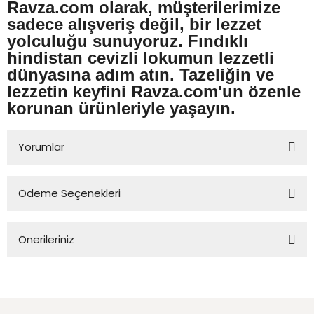
Ravza.com olarak, müşterilerimize
sadece alışveriş değil, bir lezzet
yolculuğu sunuyoruz. Fındıklı
hindistan cevizli lokumun
lezzetli
dünyasına adım atın. Tazeliğin ve
lezzetin keyfini Ravza.com'un özenle
korunan ürünleriyle yaşayın.
Yorumlar
Ödeme Seçenekleri
Bu ürüne ilk yorumu siz yapın!
Önerileriniz
Yorum Yaz
Bu ürünün fiyat bilgisi, resim, ürün açıklamalarında ve diğer
konularda yetersiz gördüğünüz noktaları öneri formunu
kullanarak tarafımıza iletebilirsiniz.
Görüş ve önerileriniz için teşekkür ederiz.