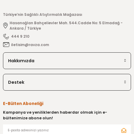
Ürün resmi kalitesiz, bozuk veya görüntülenemiyor.
Türkiye’nin Sağlıklı Atıştırmalık Mağazası
Hasanoğlan Bahçelievler Mah. 544.Cadde No: 5 Elmadağ -
Ürün açıklamasında eksik bilgiler bulunuyor.
Ankara / Türkiye
Ürün bilgilerinde hatalar bulunuyor.
444 9 210
Ürün fiyatı diğer sitelerden daha pahalı.
iletisim@ravza.com
Bu ürüne benzer farklı alternatifler olmalı.
Hakkımızda
Destek
Gönder
E-Bülten Aboneliği
Kampanya ve yeniliklerden haberdar olmak için e-
bültenimize abone olun!