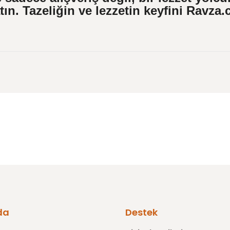
tın. Tazeliğin ve lezzetin keyfini Ravz
 konularda yetersiz gördüğünüz noktaları öneri formunu kullanarak tarafı
Bu ürüne ilk yorumu siz yapın!
Yorum Yaz
Gönder
da
Destek