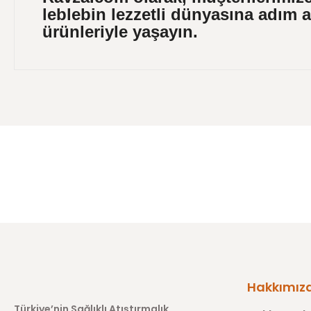
leblebin
lezzetli dünyasına adım a
ürünleriyle yaşayın.
Bu ürünün fiyat bilgisi, resim, ürün açıklamalarında ve diğer
Görüş ve önerileriniz için teşekkür ederiz.
Ürün resmi kalitesiz, bozuk veya görüntülenemiyor.
Ürün açıklamasında eksik bilgiler bulunuyor.
Ürün bilgilerinde hatalar bulunuyor.
Ürün fiyatı diğer sitelerden daha pahalı.
Bu ürüne benzer farklı alternatifler olmalı.
Hakkımız
Türkiye’nin Sağlıklı Atıştırmalık