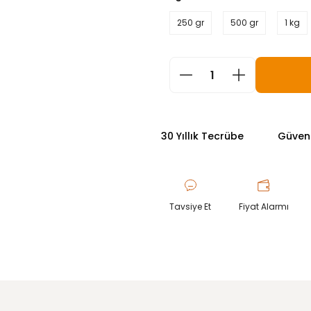
250 gr
500 gr
1 kg
30 Yıllık Tecrübe
Güvenli
Tavsiye Et
Fiyat Alarmı