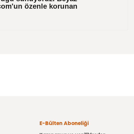
a.com'un özenle korunan
mıza iletebilirsiniz.
E-Bülten Aboneliği